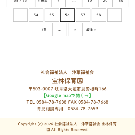
56 / 75
« 先頭
«
...
10
20
30
...
54
55
56
57
58
...
70
...
»
最後 »
社会福祉法人 浄華福祉会
宝林保育園
〒503-0007 岐阜県大垣市貝曽根町166
【Google mapで開く→】
TEL
0584-78-7638
FAX 0584-78-7668
育児相談専用
0584-78-7659
Copyright (c) 2026 社会福祉法人 浄華福祉会 宝林保育
園 All Rights Reserved.