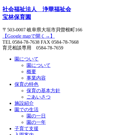
社会福祉法人 浄華福祉会
宝林保育園
〒503-0007 岐阜県大垣市貝曽根町166
【Google mapで開く→】
TEL
0584-78-7638
FAX 0584-78-7668
育児相談専用
0584-78-7659
園について
園について
概要
事業内容
保育の特色
保育の基本方針
ごあいさつ
施設紹介
園での生活
園の一日
園の一年
子育て支援
入園案内