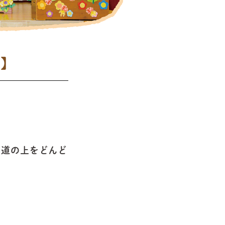
】
た道の上をどんど