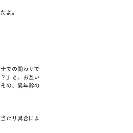
したよ。
同士での関わりで
る？」と、お互い
こその、異年齢の
の当たり具合によ